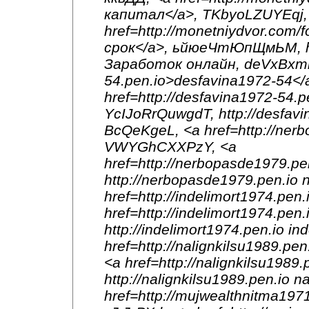
капитал</a>, TKbyoLZUYEqj,
href=http://monetniydvor.com
срок</a>, ьйюеЧтЮпЩмЬМ, htt
Заработок онлайн, deVxBxmlH
54.pen.io>desfavina1972-54<
href=http://desfavina1972-54.
YcIJoRrQuwgdT, http://desfavi
BcQeKgeL, <a href=http://ner
VWYGhCXXPzY, <a
href=http://nerbopasde1979.
http://nerbopasde1979.pen.io
href=http://indelimort1974.pe
href=http://indelimort1974.pe
http://indelimort1974.pen.io 
href=http://nalignkilsu1989.p
<a href=http://nalignkilsu1989
http://nalignkilsu1989.pen.io 
href=http://mujwealthnitma197