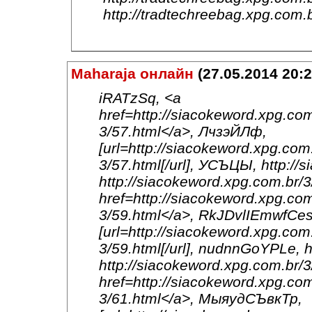
http://tradtechreebag.xpg.com.
Maharaja онлайн
(27.05.2014 20:2
iRATzSq, <a
href=http://siacokeword.xpg.com
3/57.html</a>, ЛчзэЙЛф,
[url=http://siacokeword.xpg.com
3/57.html[/url], УСЪЦЫ, http://
http://siacokeword.xpg.com.br
href=http://siacokeword.xpg.com
3/59.html</a>, RkJDvlIEmwfCes
[url=http://siacokeword.xpg.com
3/59.html[/url], nudnnGoYPLe, h
http://siacokeword.xpg.com.br/
href=http://siacokeword.xpg.com
3/61.html</a>, МыяудСЪвкТр,