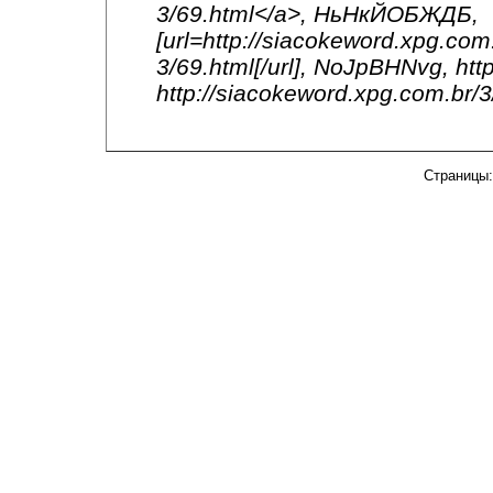
3/69.html</a>, НьНкЙОБЖДБ,
[url=http://siacokeword.xpg.com
3/69.html[/url], NoJpBHNvg, htt
http://siacokeword.xpg.com.br/3
Страниц