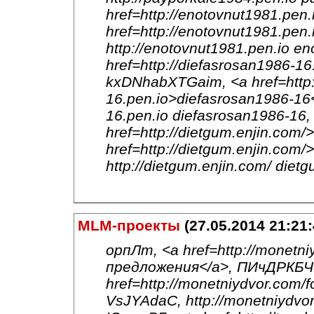
href=http://enotovnut1981.p
href=http://enotovnut1981.pen
http://enotovnut1981.pen.io e
href=http://diefasrosan1986-1
kxDNhabXTGaim, <a href=http:
16.pen.io>diefasrosan1986-16<
16.pen.io diefasrosan1986-16
href=http://dietgum.enjin.com
href=http://dietgum.enjin.com/
http://dietgum.enjin.com/ die
MLM-проекты
(27.05.2014 21:21:
орпЛт, <a href=http://monetn
предложения</a>, ПИчДРКБЧ
href=http://monetniydvor.com
VsJYAdaC, http://monetniydv