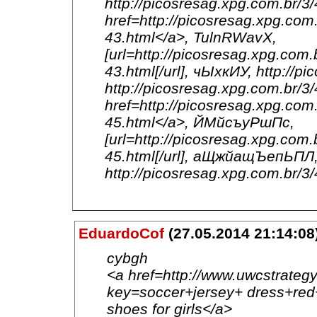
http://picosresag.xpg.com.br/3
href=http://picosresag.xpg.com.
43.html</a>, TulnRWavX,
[url=http://picosresag.xpg.com.
43.html[/url], чЫхкИУ, http://p
http://picosresag.xpg.com.br
href=http://picosresag.xpg.com.
45.html</a>, ЙМйсъуРшПс,
[url=http://picosresag.xpg.com.
45.html[/url], аЩжйащЪепЬПЛ, 
http://picosresag.xpg.com.br/
EduardoCof
(27.05.2014 21:14:08
cybgh
<a href=http://www.uwcstrategy
key=soccer+jersey+ dress+red+
shoes for girls</a>