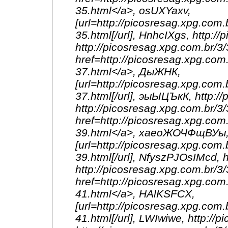
35.html</a>, osUXYaxv,
[url=http://picosresag.xpg.com.
35.html[/url], HnhcIXgs, http:/
http://picosresag.xpg.com.br/
href=http://picosresag.xpg.com.
37.html</a>, ДыЖНК,
[url=http://picosresag.xpg.com.
37.html[/url], эыЫЦЪкК, http:/
http://picosresag.xpg.com.br/
href=http://picosresag.xpg.com.
39.html</a>, хаеоЖОЧФщВУы
[url=http://picosresag.xpg.com.
39.html[/url], NfyszPJOsIMcd, h
http://picosresag.xpg.com.br/
href=http://picosresag.xpg.com.
41.html</a>, HAlKSFCX,
[url=http://picosresag.xpg.com.
41.html[/url], LWIwiwe, http://