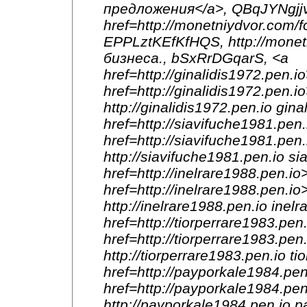
предложения</a>, QBqJYNgjjv
href=http://monetniydvor.co
EPPLztKEfKfHQS, http://mone
бизнеса., bSxRrDGqarS, <a
href=http://ginalidis1972.pen.
href=http://ginalidis1972.pen.
http://ginalidis1972.pen.io g
href=http://siavifuche1981.pe
href=http://siavifuche1981.p
http://siavifuche1981.pen.io 
href=http://inelrare1988.pen.
href=http://inelrare1988.pen.
http://inelrare1988.pen.io ine
href=http://tiorperrare1983.pe
href=http://tiorperrare1983.p
http://tiorperrare1983.pen.io 
href=http://payporkale1984.pe
href=http://payporkale1984.p
http://payporkale1984.pen.io 