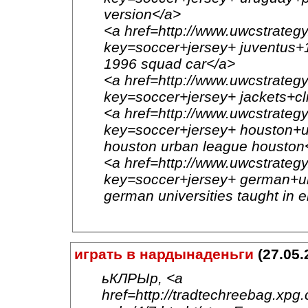
version</a>
<a href=http://www.uwcstrategy
key=soccer+jersey+ juventus+
1996 squad car</a>
<a href=http://www.uwcstrategy
key=soccer+jersey+ jackets+cli
<a href=http://www.uwcstrategy
key=soccer+jersey+ houston+
houston urban league houston
<a href=http://www.uwcstrategy
key=soccer+jersey+ german+uni
german universities taught in 
играть в нардынаденьги
(27.05.
ьКЛРЫр, <a
href=http://tradtechreebag.xpg.