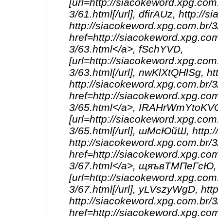
[url=http://siacokeword.xpg.com
3/61.html[/url], dfirAUz, http:/
http://siacokeword.xpg.com.br/
href=http://siacokeword.xpg.com
3/63.html</a>, fSchYVD,
[url=http://siacokeword.xpg.com
3/63.html[/url], nwKlXtQHlSg, h
http://siacokeword.xpg.com.br
href=http://siacokeword.xpg.com
3/65.html</a>, IRAHrWmYtoKV
[url=http://siacokeword.xpg.com
3/65.html[/url], шМсЮйШ, http:
http://siacokeword.xpg.com.br
href=http://siacokeword.xpg.com
3/67.html</a>, щяъвТМПеГсЮ,
[url=http://siacokeword.xpg.com
3/67.html[/url], yLVszyWgD, htt
http://siacokeword.xpg.com.br
href=http://siacokeword.xpg.com