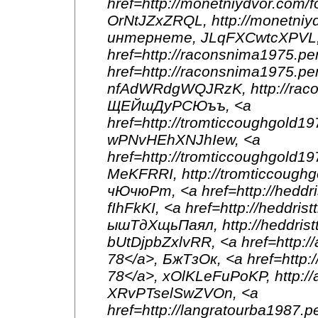
href=http://monetniydvor.co
OrNtJZxZRQL, http://monetni
интернете, JLqFXCwtcXPVL,
href=http://raconsnima1975.pe
href=http://raconsnima1975.p
nfAdWRdgWQJRzK, http://raco
ЩЕЙшДуРСЮъъ, <a
href=http://tromticcoughgold1
wPNvHEhXNJhIew, <a
href=http://tromticcoughgold1
MeKFRRI, http://tromticcoughg
чЮчюРт, <a href=http://heddris
fIhFkKI, <a href=http://heddris
ышТдХщьПаял, http://heddristti
bUtDjpbZxlvRR, <a href=http:
78</a>, БжТзОк, <a href=http
78</a>, xOlKLeFuPoKP, http:/
XRvPTselSwZVOn, <a
href=http://langratourba1987.