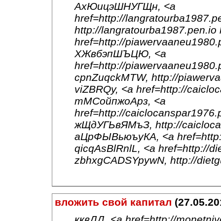
АхЮицэШНУГЩн, <a
href=http://langratourba1987.
http://langratourba1987.pen.
href=http://piawervaaneu1980
ХЖвбэпШЪЦЮ, <a
href=http://piawervaaneu1980
cpnZuqckMTW, http://piawerv
viZBRQy, <a href=http://caicl
тМСойпжоАрз, <a
href=http://caiclocanspar1976
жЩдУГЬвЯМъЗ, http://caicloca
аЦрФЫВьюъуКА, <a href=http:/
qicqAsBlRnlL, <a href=http://d
zbhxgCADSYpywN, http://diet
вложить свой капитал
(27.05.20
кквДД, <a href=http://monet