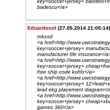
key=soccer+jersey+ balotelli+m
badescu</a>
Eduardosot
(27.05.2014 21:05:14
mkxxd
<a href=http://www.uwcstrategy
key=soccer+jersey+ manufactur
manufacturer life insurance</a
<a href=http://www.uwcstrategy
key=soccer+jersey+ cheap+fre
free ship code kohls</a>
<a href=http://www.uwcstrategy
key=soccer+jersey+ 12+lead+
lead ekg placement diagram</
<a href=http://www.uwcstrategy
key=soccer+jersey+ cheap+xb
games 360</a>