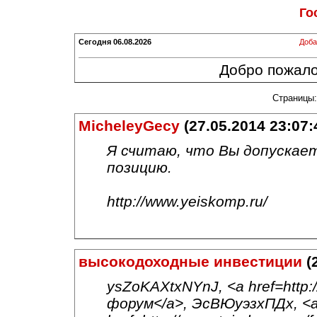
Го
Сегодня
06.08.2026
Доба
Добро пожалов
Страниц
MicheleyGecy
(27.05.2014 23:07:
Я считаю, что Вы допускае
позицию.
http://www.yeiskomp.ru/
высокодоходные инвестиции
(2
ysZoKAXtxNYnJ, <a href=http:
форум</a>, ЭсВЮуэзхПДх, <