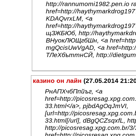
http://rannumomi1982.pen.io
href=http://haythymarkdrog19
KDAQvrxLM, <a
href=http://haythymarkdrog19
щЗЖБЮб, http://haythymarkdr
ВНуокЛЮЩгбШн, <a href=http:/
mgQcisUwVgAD, <a href=http:/
ТЛеХбъттнСЙ, http://dietgum.
казино он лайн
(27.05.2014 21:20
РнАПХчбПпйъг, <a
href=http://picosresag.xpg.com.
33.html</a>, pjbdAgOqJmVI,
[url=http://picosresag.xpg.com.
33.html[/url], dBgQCZsqxfL, htt
http://picosresag.xpg.com.br/
href=http://picosresag.xpg.com.