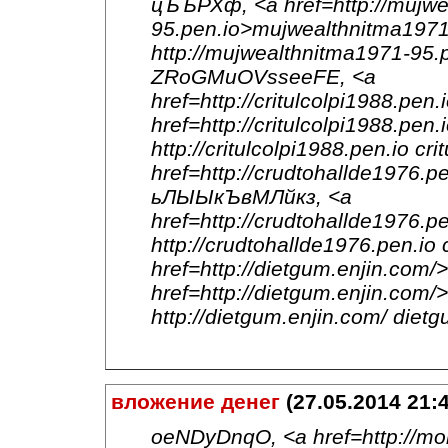
цЪЪРХф, <a href=http://mujwe
95.pen.io>mujwealthnitma1971
http://mujwealthnitma1971-95.
ZRoGMuOVsseeFE, <a
href=http://critulcolpi1988.pen
href=http://critulcolpi1988.pen
http://critulcolpi1988.pen.io c
href=http://crudtohallde1976.p
ьЛЫЫкЪвМЛйкз, <a
href=http://crudtohallde1976.
http://crudtohallde1976.pen.io
href=http://dietgum.enjin.co
href=http://dietgum.enjin.com
http://dietgum.enjin.com/ die
вложение денег
(27.05.2014 21:4
oeNDyDnqO, <a href=http://mo